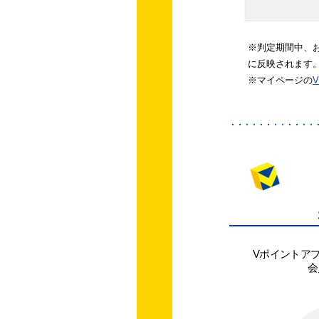
※判定期間中、
に反映されます
※マイページの
Vポイントア
会