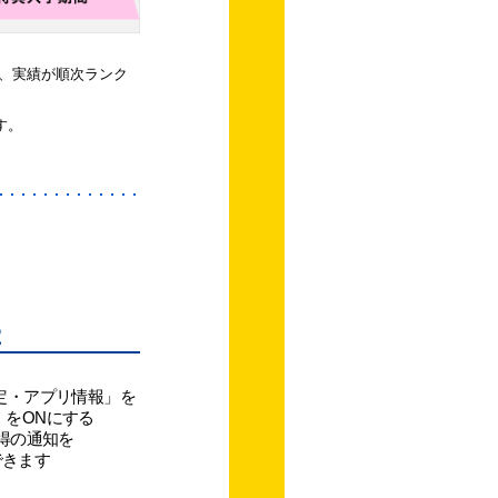
、実績が順次ランク
す。
2
定・アプリ情報」を
」をONにする
得の通知を
できます