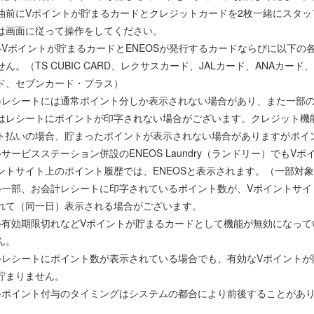
油前にVポイントが貯まるカードとクレジットカードを2枚一緒にスタッ
は画面に従って操作をしてください。
※Vポイントが貯まるカードとENEOSが発行するカードならびに以下の
せん。（TS CUBIC CARD、レクサスカード、JALカード、ANAカ
ド、セブンカード・プラス）
※レシートには通常ポイント分しか表示されない場合があり、また一部
はレシートにポイントが印字されない場合がございます。クレジット機
ト払いの場合、貯まったポイントが表示されない場合がありますがポイ
※サービスステーション併設のENEOS Laundry（ランドリー）でも
ントサイト上のポイント履歴では、ENEOSと表示されます。（一部対
※一部、お会計レシートに印字されているポイント数が、Vポイントサイ
れて（同一日）表示される場合がございます。
※有効期限切れなどVポイントが貯まるカードとして機能が無効になっ
ん。
※レシートにポイント数が表示されている場合でも、有効なVポイント
貯まりません。
※ポイント付与のタイミングはシステムの都合により前後することがあ