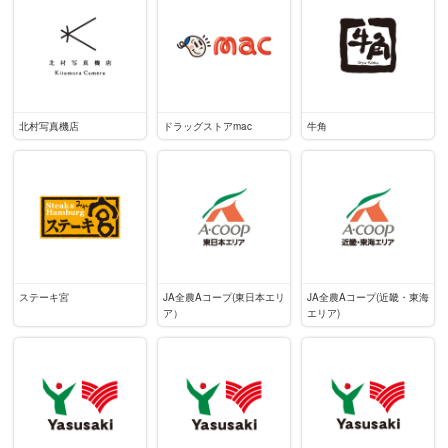
北村写真機店
ドラッグストアmac
牛角
ステーキ宮
JA全農Aコープ(東日本エリ
JA全農Aコープ(近畿・東海
ア）
エリア)